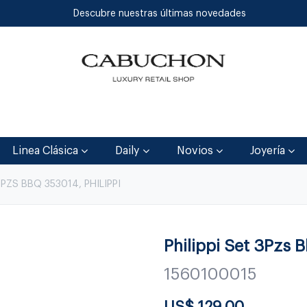
Descubre nuestras últimas novedades
Inicio
Tienda
Blog
Contáctenos
Linea Clásica
Daily
Novios
Joyería
 PZS BBQ 353014, PHILIPPI
Philippi Set 3Pzs 
1560100015
US$
129.00