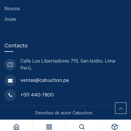
Novios
Joyas
Contacto
Calle Los Libertadores 715, San
Isidro. Lima-
Perú.
ventas@cabuchon.pe
+511 440-7800
Coravin Set Conservador De Vino Pivot
Derechos de autor Cabuchon