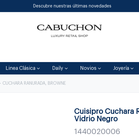
Descubre nuestras últimas novedades
Inicio
Tienda
Blog
Contáctenos
Linea Clásica
Daily
Novios
Joyería
 - CUCHARA RANURADA, BROWNE
Cuisipro Cuchara 
Vidrio Negro
1440020006