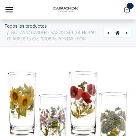
Ir al contenido
0
Todos los productos
BOTANIC GARDEN - VASOS SET X4 HI-BALL
GLASSES 15 Oz, 630895,PORTMEIRION
[1010600145] BOTANIC GARDEN - MEADOW SET X6 PLATO PASTA, BGM45740, PORTMEIRION, 1818255
[1010600146] BOTANIC GARDEN - LOTUS ENSALADERA 27 CM , 832084, PORTMEIRION , 832084