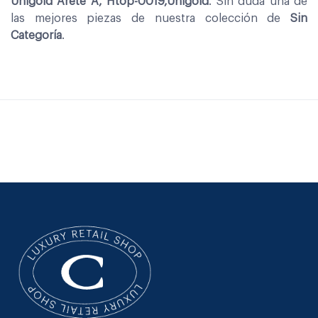
Unigold Arete A, Htop-0019,Unigold
. Sin duda una de
las mejores piezas de nuestra colección de
Sin
Categoría
.