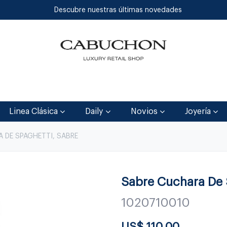
Descubre nuestras últimas novedades
Inicio
Tienda
Blog
Contáctenos
Linea Clásica
Daily
Novios
Joyería
 DE SPAGHETTI, SABRE
Sabre Cuchara De
1020710010
US$
110.00