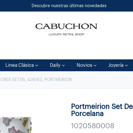
Descubre nuestras últimas novedades
Inicio
Tienda
Blog
Contáctenos
Linea Clásica
Daily
Novios
Joyería
DORES SETX6, 436152, PORTMEIRION
Portmeirion Set D
Porcelana
1020580008