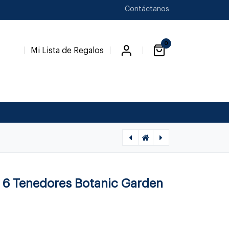
Contáctanos
0
Mi Lista de Regalos
[1010010001] FLEURS SAUVAGES - AZUCARERA 14330, ROSENTHAL, 10530-405101-14330
[1020580001] BOTANIC GARDEN - CUCHARA DE SERVIR, 749151481176, PORTMEIRION, 0
e 6 Tenedores Botanic Garden