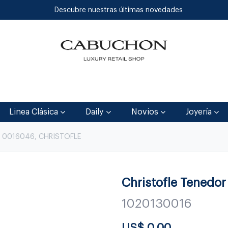
Descubre nuestras últimas novedades
Inicio
Tienda
Blog
Contáctenos
Linea Clásica
Daily
Novios
Joyería
L 0016046, CHRISTOFLE
Christofle Tenedor
1020130016
US$
0.00