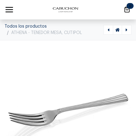
Ir al contenido
0
Todos los productos
ATHENA - TENEDOR MESA, CUTIPOL
[1020080016] ATHENA - CUCHILLO SERVIR PESCADO, CUTIPOL
[1020080021] ATHENA - TENEDOR PESCADO, CUTIPOL