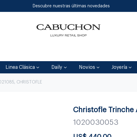
Descubre nuestras últimas novedades
Inicio
Tienda
Blog
Contáctenos
Linea Clásica
Daily
Novios
Joyería
021085, CHRISTOFLE
Christofle Trinche
1020030053
US$
440.00