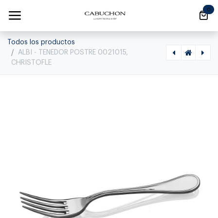
Ir al contenido
0
Todos los productos
ALBI - TENEDOR POSTRE 0021015,
CHRISTOFLE
[1020030053] ALBI - TRINCHE ASADO 0021085, CHRISTOFLE, B00021085
[1020030016] ALBI - CUCHILLO POSTRE 0021010, CHRISTOFLE, 0021010