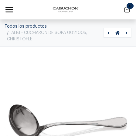
Ir al contenido
0
Todos los productos
ALBI - CUCHARON DE SOPA 0021005,
CHRISTOFLE
[1020030047] ALBI - TENEDOR DE SERVIR 0021007, CHRISTOFLE, 0021007
[1020030005] ALBI - CUCHARA MOKA 0021036, CHRISTOFLE, 0021036