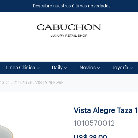
Descubre nuestras últimas novedades
Inicio
Tienda
Blog
Contáctenos
Linea Clásica
Daily
Novios
Joyería
3 CL, 21117678, VISTA ALEGRE
Vista Alegre Taza 1
1010570012
US$
38.00