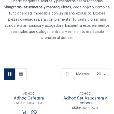
Desde elegantes
saleros y pimenteros
hasta refinadas
vinagreras,
azucareros y mantequilleras
, cada objeto combina
funcionalidad impecable con un diseño exquisito. Explora
piezas diseñadas para complementar tu vajilla y crear una
atmósfera armoniosa y acogedora. Encuentra esos elementos
esenciales que dialogan entre sí y reflejan tu impecable
atención al detalle.
Vajilla
Vasos & Copas
Cocina
Mostrar
20
ADHOC
ADHOC
Adhoc Cafetera
Adhoc Set Azucarera y
Lechera
SKU:
1500040013
SKU:
1500040015