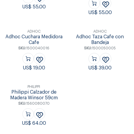
US$
55.00
US$
55.00
ADHOC
ADHOC
Adhoc Cuchara Medidora
Adhoc Taza Cafe con
Cafe
Bandeja
SKU:
1500040016
SKU:
1500050005
US$
19.00
US$
39.00
PHILIPPI
Philippi Calzador de
Madera Winsor 59cm
SKU:
1560080070
US$
64.00