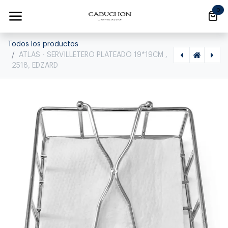
Ir al contenido
0
Todos los productos
ATLAS - SERVILLETERO PLATEADO 19*19CM ,
2518, EDZARD
[1870010003] MARY - MANTEQUILLERA 8*13CM, 2114, EDZARD, 2114
[1810010131] NADIEL FORESFRUITS PINK, 1570057-MD2, DUTZ