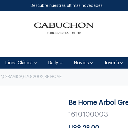
Descubre nuestras últimas novedades
Inicio
Tienda
Blog
Contáctenos
Linea Clásica
Daily
Novios
Joyería
4",CERAMICA,670-2002,BE HOME
Be Home Arbol Gre
1610100003
US$
28.00