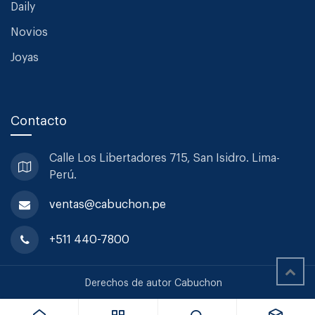
Daily
Novios
Joyas
Contacto
Calle Los Libertadores 715, San
Isidro. Lima-
Perú.
ventas@cabuchon.pe
+511 440-7800
Libro 40 By Studio Piet Boon
Derechos de autor Cabuchon