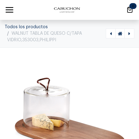
Ir al contenido
0
Todos los productos
WALNUT TABLA DE QUESO C/TAPA
VIDRIO,353003,PHILIPPI
[1050160002] ESCULTURA LIFE SAVER AMARILLO
[1560020050] VAL FLORERO LARGE,277009,PHILIPPI, 277009