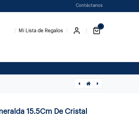
Contáctanos
0
Mi Lista de Regalos
[1560020002] ESMERALDA FLORERO 23.5CM 149003, PHILIPPI, 149003
[1560010018] BOA NATURA PORTAVELAS, 300121, PHILIPPI, 300121
smeralda 15.5Cm De Cristal