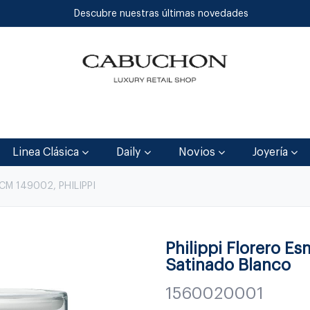
Descubre nuestras últimas novedades
Inicio
Tienda
Blog
Contáctenos
Linea Clásica
Daily
Novios
Joyería
CM 149002, PHILIPPI
Philippi Florero E
Satinado Blanco
1560020001