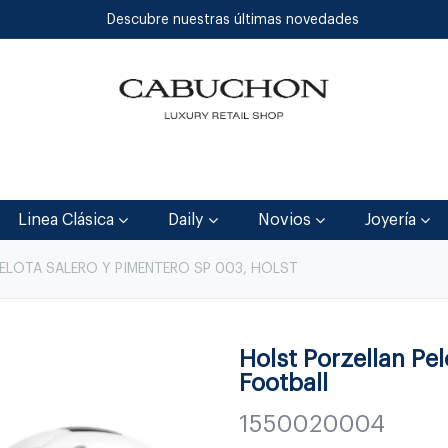
Descubre nuestras últimas novedades
Inicio
Tienda
Blog
Contáctenos
Linea Clásica
Daily
Novios
Joyería
ELOTA SALERO Y PIMENTERO SP 003, HOLST
Holst Porzellan Pe
Football
1550020004