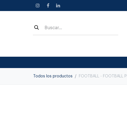
Ir al contenido
Todos los productos
FOOTBALL - FOOTBALL P