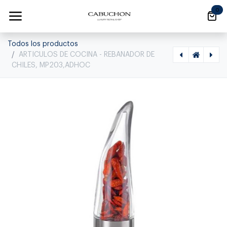
Ir al contenido
0
Todos los productos
ARTICULOS DE COCINA - REBANADOR DE
CHILES, MP203,ADHOC
[1520010003] CAPSULAS PACKX6, 412018K- 410006,CORAVIN, 410006
[1500040006] ARTICULOS DE COCINA - FLEX SALVAMANTELES TU41,ADHOC, TU41