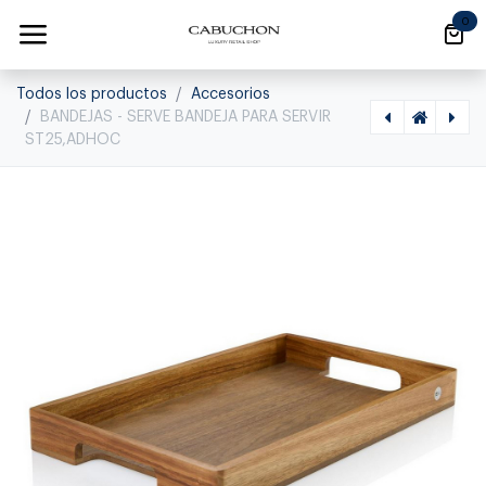
Ir al contenido
0
Todos los productos
Accesorios
BANDEJAS - SERVE BANDEJA PARA SERVIR
ST25,ADHOC
[1500020005] ARTICULOS DE BAR - ICEBAR BOTELLA CONSERVADOR DE VINO, IB06,ADHOC, IB06
[1500030002] BANDEJAS - SERVE BANDEJA PARA SERVIR ST23,ADHOC, ST23