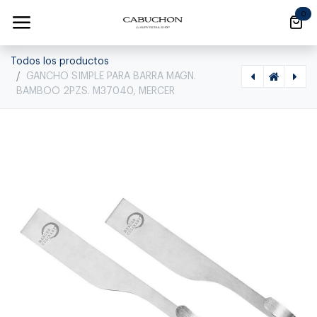
Ir al contenido
0
Todos los productos
GANCHO SIMPLE PARA BARRA MAGN.
BAMBOO 2PZS. M37040, MERCER
[1420030002] GANCHO DOBLE PARA BARRA MAGN. BAMBOO 2PZS. M30741, MERCER, M30741
[1420010005] TABLA DE CORTAR 15*23, M37137, MERCER, M37137