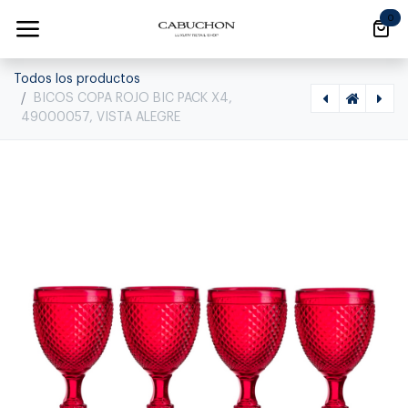
Ir al contenido
0
Todos los productos
BICOS COPA ROJO BIC PACK X4,
49000057, VISTA ALEGRE
[1370090004] BICOS COPA AGUA ROSA BIC PACK X4, 49001540, VISTA ALEGRE, 49001540
[1370090006] BICOS COPA AZUL BIC PACK X4, 49000060, VISTA ALEGRE, 49000060