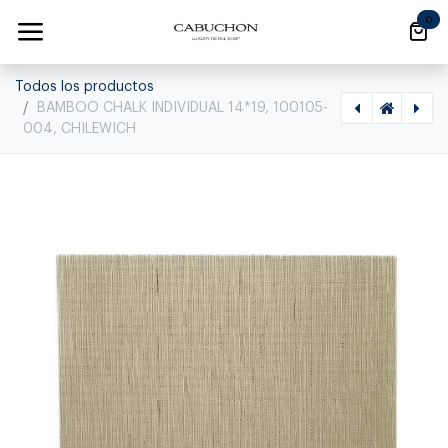
Ir al contenido
0
Todos los productos
BAMBOO CHALK INDIVIDUAL 14*19, 100105-
004, CHILEWICH
[1270010010] BAMBOO BRICK INDIVIDUAL 105-001, CHILEWICH, 105-001
[1270010015] BAMBOO RAIN INDIVIDUAL 14*19, 100105-033, CHILEWICH, 100105-033