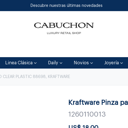
Descubre nuestras últimas novedades
Inicio
Tienda
Blog
Contáctenos
Linea Clásica
Daily
Novios
Joyería
O CLEAR PLASTIC 88698, KRAFTWARE
Kraftware Pinza pa
1260110013
US$
18.00