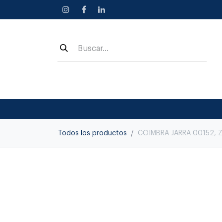
Ir al contenido
Todos los productos
COIMBRA JARRA 00152, 