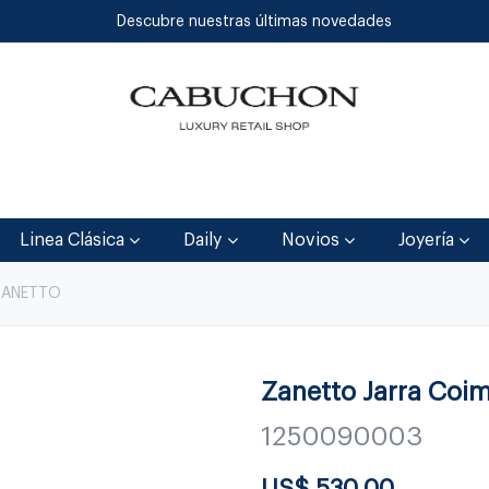
Descubre nuestras últimas novedades
Inicio
Tienda
Blog
Contáctenos
Linea Clásica
Daily
Novios
Joyería
ZANETTO
Zanetto Jarra Coi
1250090003
US$
530.00