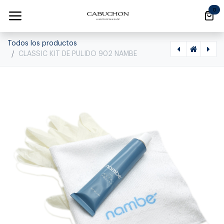
Ir al contenido
0
Todos los productos
CLASSIC KIT DE PULIDO 902 NAMBE
[1220100006] AQUILA CANDELABROS, X2, 10" MT0002 NAMBE, 0
[1220100008] PET TARRO PARA PERROS MT1437 NAMBE, 0