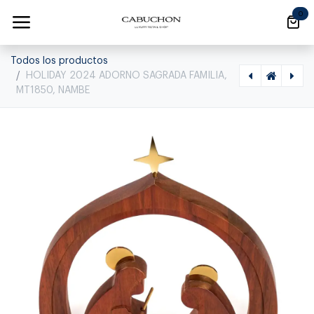
Ir al contenido
0
Todos los productos
HOLIDAY 2024 ADORNO SAGRADA FAMILIA,
MT1850, NAMBE
[1220080015] HOLIDAY ADORNO NACIMIENTO MINIATURA, MT0774,NAMBE, 0
[1220030040] BILLOW BOWL, MT1871, NAMBE, 0