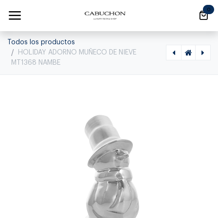
Ir al contenido
0
Todos los productos
HOLIDAY ADORNO MUÑECO DE NIEVE
MT1368 NAMBE
[1220100011] STRYKER FLORERO, MT1081, NAMBE, 0
[1220080009] HOLIDAY ADORNO SANTA CON BOLSA DE REGALO MT1367 NAMBE, 0