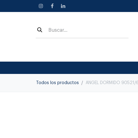
Ir al contenido
Todos los productos
ANGEL DORMIDO 90521/