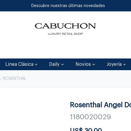
Descubre nuestras últimas novedades
Inicio
Tienda
Blog
Contáctenos
Linea Clásica
Daily
Novios
Joyería
6, ROSENTHAL
Rosenthal Angel 
1180020029
US$
30.00