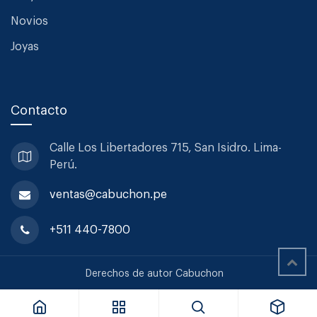
Novios
Joyas
Contacto
Calle Los Libertadores 715, San
Isidro. Lima-
Perú.
ventas@cabuchon.pe
+511 440-7800
Rosenthal Angel Con Corazon Colgante 10cm
Derechos de autor Cabuchon