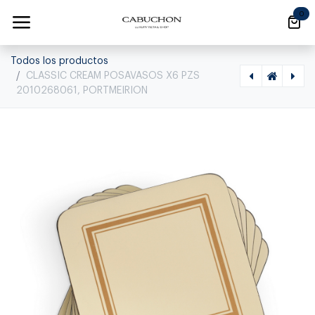
Ir al contenido
0
Todos los productos
CLASSIC CREAM POSAVASOS X6 PZS
2010268061, PORTMEIRION
[1170010011] ON THE FARM POSAVASOS S/6 X00 2010268861, PORTMEIRION, x0010268861
[1170010007] CACERIA POSAVASOS X6PZS, 2010260073, PORTMEIRION, 10260073