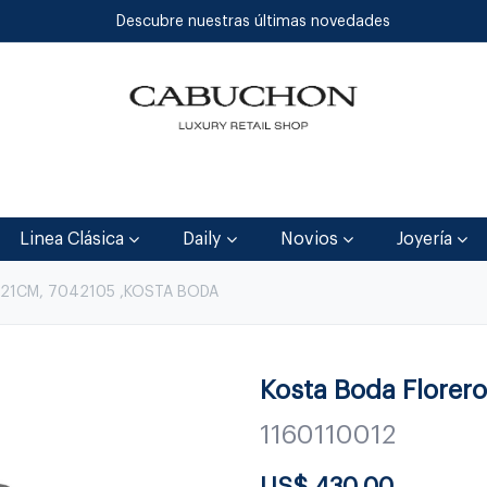
Descubre nuestras últimas novedades
Inicio
Tienda
Blog
Contáctenos
Linea Clásica
Daily
Novios
Joyería
 21CM, 7042105 ,KOSTA BODA
Kosta Boda Florer
1160110012
US$
430.00