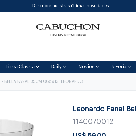
Descubre nuestras últimas novedades
Inicio
Tienda
Blog
Contáctenos
Linea Clásica
Daily
Novios
Joyería
 - BELLA FANAL 35CM 068913, LEONARDO
Leonardo Fanal Bel
1140070012
US$
59.00