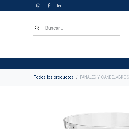
Ir al contenido
Todos los productos
FANALES Y CANDELABROS