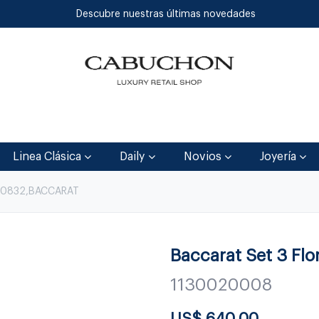
Descubre nuestras últimas novedades
Inicio
Tienda
Blog
Contáctenos
Linea Clásica
Daily
Novios
Joyería
10832,BACCARAT
Baccarat Set 3 Flo
1130020008
US$
640.00