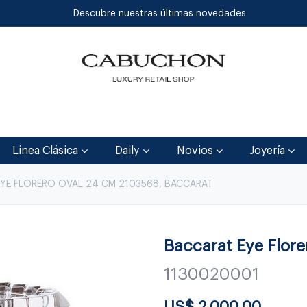
Descubre nuestras últimas novedades
Inicio
Tienda
Blog
Contáctenos
Linea Clásica
Daily
Novios
Joyería
EYE FLORERO OVAL 24 CM 2103568, BACCARAT
Baccarat Eye Flor
1130020001
US$
2,000.00