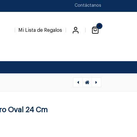
Contáctanos
0
Mi Lista de Regalos
[1130010001] EYE PORTA RETRATO, 2814855, BACCARAT, 2814855
[1130020004] GINK FLORERO, 1792567,BACCARAT, 1792567
ero Oval 24 Cm