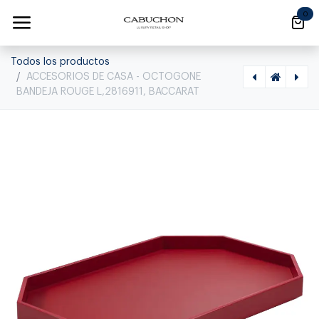
Ir al contenido
0
Todos los productos
ACCESORIOS DE CASA - OCTOGONE
BANDEJA ROUGE L,2816911, BACCARAT
[1130010024] ACCESORIOS DE CASA - BABY CANDY LÁMPARA BLANCO, 2813778, BACCARAT, 2813778
[1130010021] ACCESORIOS DE CASA - BON JOUR VERSALLIES LÁMPARA, 2812198, BACCARAT, 2812198