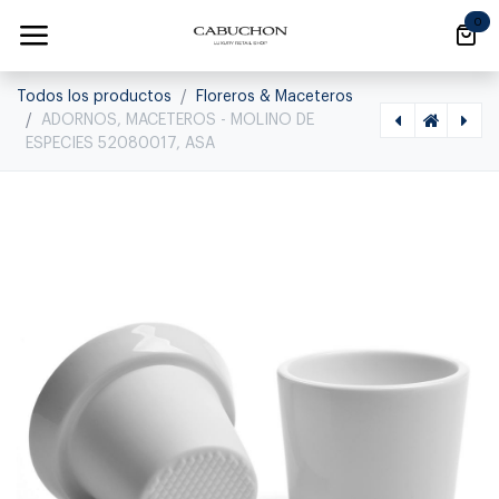
Ir al contenido
0
Todos los productos
Floreros & Maceteros
ADORNOS, MACETEROS - MOLINO DE
ESPECIES 52080017, ASA
[1120060028] ADORNOS, MACETEROS - LIGNE NOIRE TETERA 1.5LT 20037113, ASA, 20037113
[1120070001] ATABLE SALSERA C/ TAPA 19043013, ASA SELECTION, 19043013