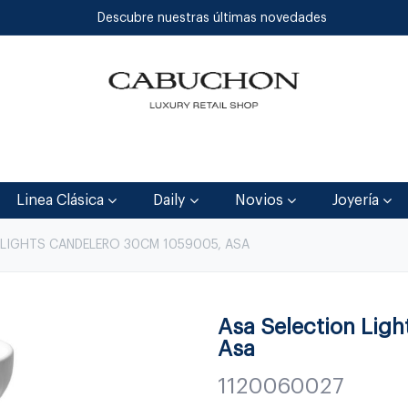
Descubre nuestras últimas novedades
Inicio
Tienda
Blog
Contáctenos
Linea Clásica
Daily
Novios
Joyería
LIGHTS CANDELERO 30CM 1059005, ASA
Asa Selection Lig
Asa
1120060027