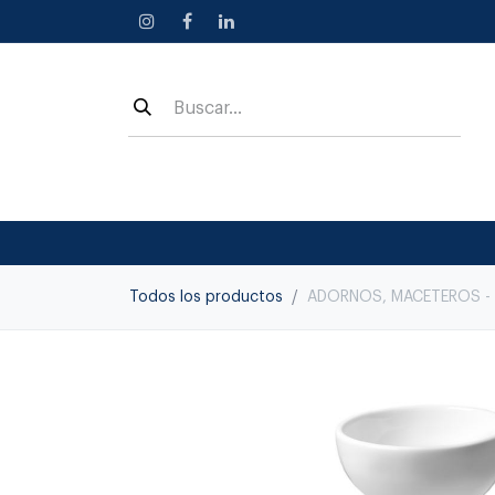
Ir al contenido
Todos los productos
ADORNOS, MACETEROS - 