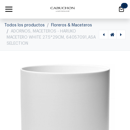
Ir al contenido
0
Todos los productos
Floreros & Maceteros
ADORNOS, MACETEROS - HARUKO
MACETERO WHITE 27.5*29CM, 64057091,ASA
SELECTION
[1120060022] ADORNOS, MACETEROS - HARUKO MACETERO WHITE 21.5*23, 64056091,ASA SELECTION, 64056091
[1120060024] ADORNOS, MACETEROS - KITCHEN ART BOTELLA ACEITE, 23380190, ASA SELECTION, 23380190