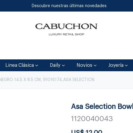
Descubre nuestras últimas novedades
Inicio
Tienda
Blog
Contáctenos
Linea Clásica
Daily
Novios
Joyería
EGRO 14.5 X 8.5 CM, 91016174,ASA SELECTION
Asa Selection Bow
1120040043
US$
12.00