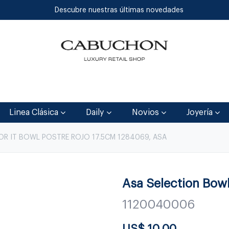
Descubre nuestras últimas novedades
Inicio
Tienda
Blog
Contáctenos
Linea Clásica
Daily
Novios
Joyería
OR IT BOWL POSTRE ROJO 17.5CM 1284069, ASA
Asa Selection Bowl
1120040006
US$
10.00