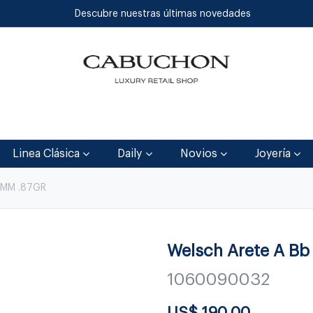
Descubre nuestras últimas novedades
Inicio
Tienda
Blog
Contáctenos
Linea Clásica
Daily
Novios
Joyería
5MM .87GR
Welsch Arete A Bb 
1060090032
US$
190.00