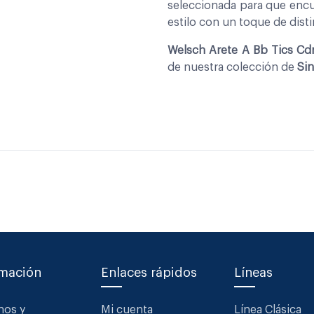
seleccionada para que encu
estilo con un toque de disti
Welsch Arete A Bb Tics Cdr.
de nuestra colección de
Sin
rmación
Enlaces rápidos
Líneas
nos y
Mi cuenta
Línea Clásica