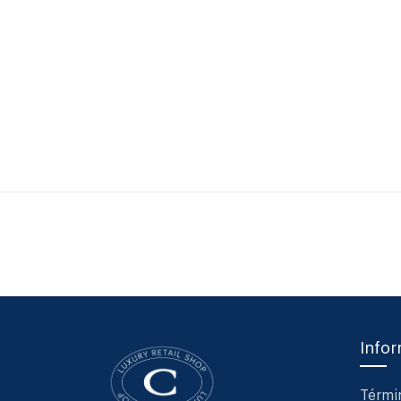
Info
Térmi