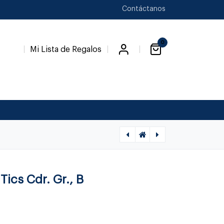
Contáctanos
0
Mi Lista de Regalos
[1060090024] PULS A, BB73438L, LUNA UNIGOLD, BB73438L
[1060090039] ARETE BB LENTEJA 4MM, .63GR
Tics Cdr. Gr., B