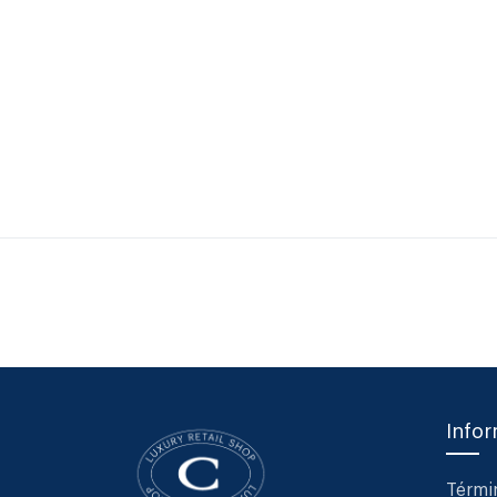
Info
Térmi