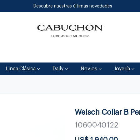
Descubre nuestras últimas novedades
Inicio
Tienda
Blog
Contáctenos
Linea Clásica
Daily
Novios
Joyería
Welsch Collar B P
1060040122
US$
1,940.00