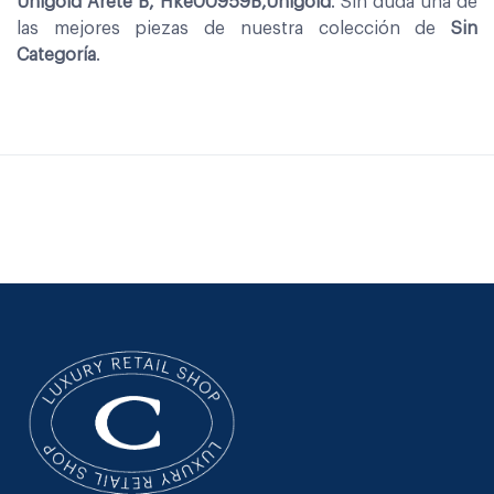
Unigold Arete B, Hke00959B,Unigold
. Sin duda una de
las mejores piezas de nuestra colección de
Sin
Categoría
.