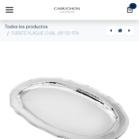
Ir al contenido
0
Todos los productos
FUENTE PLAQUE OVAL 48*30 FFA
[1050060002] PLATO PLAQUE 35CM
[1050050015] PORTA CUBIERTOS PLAQUE .C