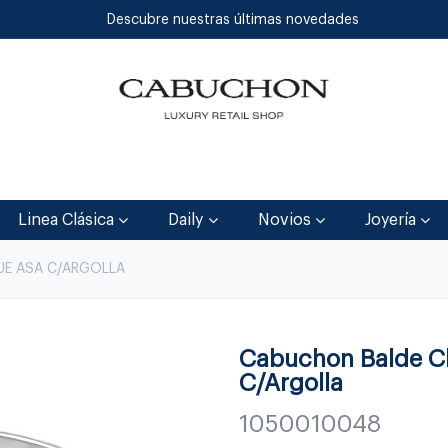
Descubre nuestras últimas novedades
Inicio
Tienda
Blog
Contáctenos
Linea Clásica
Daily
Novios
Joyería
UE ASA C/ARGOLLA
Cabuchon Balde C
C/Argolla
1050010048