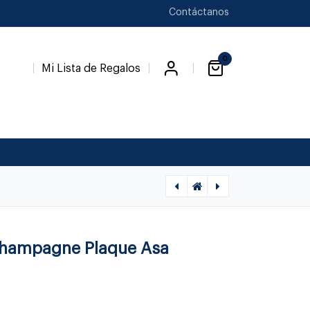
Contáctanos
0
Mi Lista de Regalos
[1050030001] BANDEJA PLAQUE CON ASA 43*19, AF
[1050010046] BALDE HELADOS PLAQUE C.
hampagne Plaque Asa