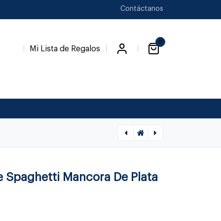
Contáctanos
0
Mi Lista de Regalos
[1040100028] CUBIERTOS - CACHO/PLATA CUCHILLO TORTA, 65GR
[1040100030] CUBIERTOS - CACHO/PLATA PALA TORTA, 65GR
 Spaghetti Mancora De Plata