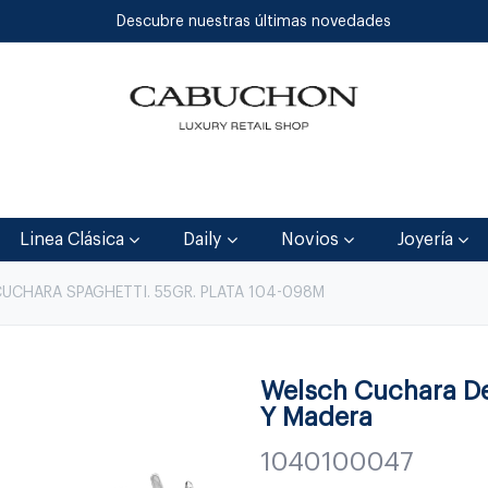
Descubre nuestras últimas novedades
Inicio
Tienda
Blog
Contáctenos
Linea Clásica
Daily
Novios
Joyería
UCHARA SPAGHETTI. 55GR. PLATA 104-098M
Welsch Cuchara De
Y Madera
1040100047