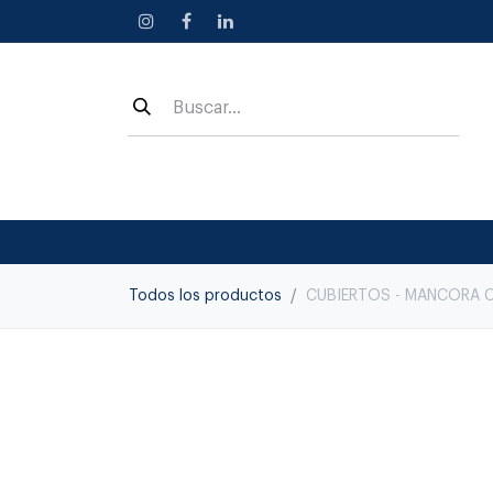
Ir al contenido
Todos los productos
CUBIERTOS - MANCORA C