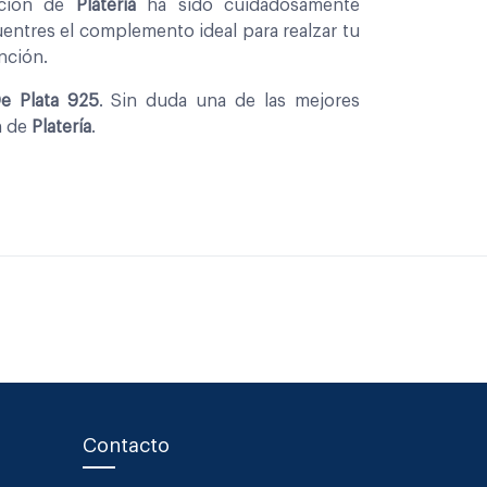
ccion de
Platería
ha sido cuidadosamente
entres el complemento ideal para realzar tu
nción.
e Plata 925
. Sin duda una de las mejores
n de
Platería
.
Contacto