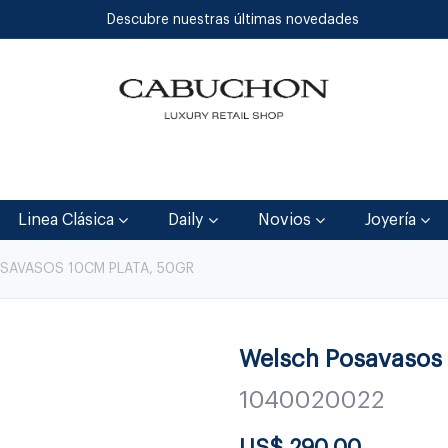
Descubre nuestras últimas novedades
Inicio
Tienda
Blog
Contáctenos
Linea Clásica
Daily
Novios
Joyería
OSAVASOS 10CM PLATA, 50GR
Welsch Posavasos
1040020022
US$
290.00